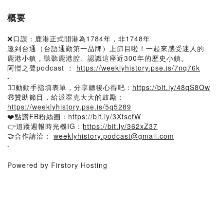
概要
❌口誤：鹿港正式開港為1784年，非1748年
邀到台通（台語通勤第一品牌）上節目啦！一起來感受迷人的
鹿港小鎮，聽聽鹿港腔、認識這座近300年的歷史小鎮。
阿愷之聲podcast ：
https://weeklyhistory.pse.is/7nq76k
-
🙋‍♂️動動手指填表單，分享聽後心得吧：
https://bit.ly/48qS8Ow
🤑贊助節目，給派翠克大大的鼓勵：
https://weeklyhistory.pse.is/5q5289
❤️點讚FB粉絲團：
https://bit.ly/3XtscfW
👉追蹤週報時光機IG：
https://bit.ly/362xZ37
🤝合作請洽：
weeklyhistory.podcast@gmail.com
-
Powered by Firstory Hosting