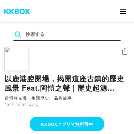
シェア
以鹿港腔開場，揭開這座古鎮的歷史
風景 Feat.阿愷之聲｜歷史起源
_EP329
週報時光機（生活歷史、品牌故事）
2025-06-02
·
44 分
KKBOXアプリで無料再生