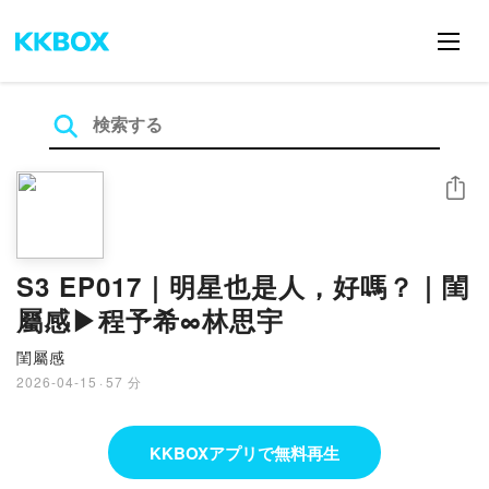
シェア
S3 EP017｜明星也是人，好嗎？｜閨
屬感▶程予希∞林思宇
閨屬感
2026-04-15
·
57 分
KKBOXアプリで無料再生