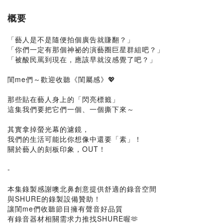
概要
「藝人是不是隨便拍個廣告就賺翻？」
「你們一定有那個神祕的演藝圈巨星群組吧？」
「被酸民罵到現在，應該早就沒感覺了吧？」
閨me們～歡迎收聽《閨屬感》💖
那些貼在藝人身上的「閃亮標籤」
這集我們要把它們一個、一個撕下來～
其實拿掉螢光幕的濾鏡，
我們的生活可能比你想像中還要「素」！
關於藝人的刻板印象，OUT！
-
本集錄製感謝噢北鼻創意提供舒適的錄音空間
與SHURE的錄製設備贊助！
讓閨me們收聽節目擁有聲音好品質
有錄音器材相關需求力推找SHURE喔🫶