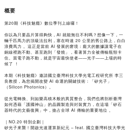
概要
第20期《科技魅癮》數位季刊上線囉！
你以為只要晶片算得夠快，AI 就能無往不利嗎？想像一下，一
輛千匹馬力的頂級法拉利，塞在時速 20 公里的舊公路上，白白
浪費馬力 。這正是當前 AI 發展的窘境：龐大的數據讓電子在
銅線裡跑不動、甚至跑到「發燒」，看著算力全被傳輸瓶頸卡
住。當電子跑不動，就是宇宙最快使者——光子——上場的時
候了 ！
本期《科技魅癮》邀請國立臺灣科技大學光電工程研究所 李三
良教授，為您揭開改變 AI 命運的關鍵技術：「矽光子」
（Silicon Photonics）。
從光電轉換、到如樂高積木般的異質整合，我們也將剖析臺灣
如何憑藉「護國神山」的晶圓製造與封裝實力，在這場「矽石
器時代的文藝復興」中，搶占全球 AI 傳輸的重要地位 。
｜NO.20 特別企劃｜
矽光子來襲！開啟光速運算新紀元 – feat. 國立臺灣科技大學光