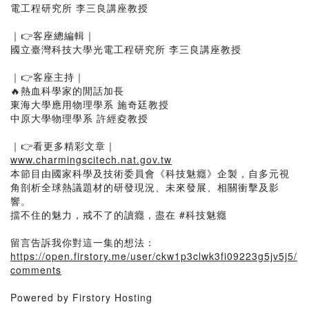
電工程研究所 李三良講座教授
｜👉客座總編輯｜
國立臺灣科技大學光電工程研究所 李三良講座教授
｜👉客座主持｜
🔥熱血科學家的閒話加長
東海大學應用物理學系 施奇廷教授
中原大學物理學系 許經夌教授
｜👉看更多精彩文章｜
www.charmingscitech.nat.gov.tw
本節目由國家科學及技術委員會《科技魅癮》企製，自多元視
角剖析全球熱議題材的研發現況、未來發展、相關衝擊及影
響。
擋不住的魅力，戒不了的讀癮，盡在 #科技魅癮
留言告訴我你對這一集的想法：
https://open.firstory.me/user/ckw1p3clwk3fi09223g5jv5j5/
comments
Powered by Firstory Hosting