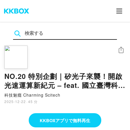
シェア
NO.20 特別企劃｜矽光子來襲！開啟
光速運算新紀元 – feat. 國立臺灣科技
大學光電工程研究所 李三良講座教授
科技魅癮 Charming Scitech
2025-12-22
·
45 分
KKBOXアプリで無料再生