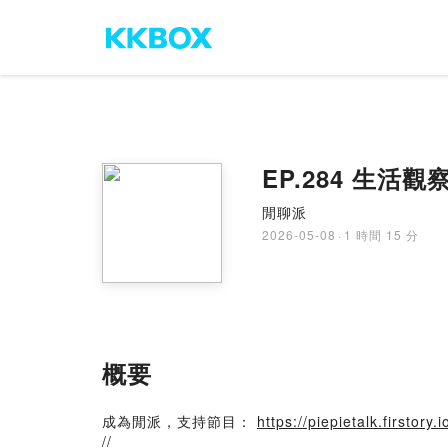
EP.284 生活
閒聊派
2026-05-08
·
1 時間 15 分
概要
成為閒派，支持節目：
https://piepietalk.firstory.i
//