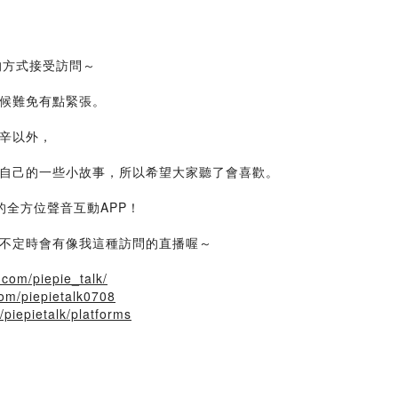
的方式接受訪問～
候難免有點緊張。
辛以外，
自己的一些小故事，所以希望大家聽了會喜歡。
的全方位聲音互動APP！
不定時會有像我這種訪問的直播喔～
.com/piepie_talk/
om/piepietalk0708
/piepietalk/platforms