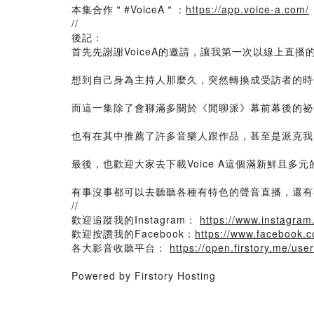
本集合作＂#VoiceA＂：
https://app.voice-a.com/
//
後記：
首先先謝謝VoiceA的邀請，讓我第一次以線上直播
想到自己身為主持人那麼久，突然轉換成受訪者的時
而這一集除了會聊滿多關於《閒聊派》幕前幕後的祕
也有在其中推薦了許多音樂人跟作品，甚至是派克我
最後，也歡迎大家去下載Voice A這個滿新鮮且多元
有事沒事都可以去聽聽各種有特色的聲音直播，還有
//
歡迎追蹤我的Instagram：
https://www.instagram
歡迎按讚我的Facebook：
https://www.facebook.c
各大影音收聽平台：
https://open.firstory.me/user
Powered by Firstory Hosting