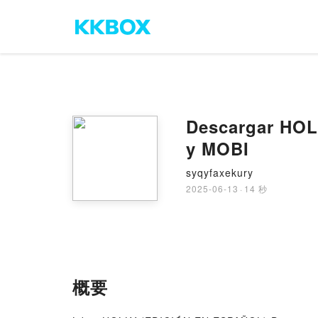
Descargar HOL
y MOBI
syqyfaxekury
2025-06-13
·
14 秒
概要