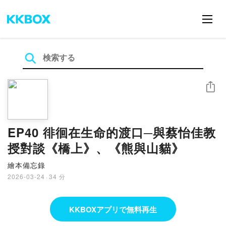
シェア
EP40 徘徊在生命的渡口─與蔡怡佳教
授對談《橋上》、《熊與山貓》
繪本備忘錄
2026-03-24
·
34 分
KKBOXアプリで無料再生