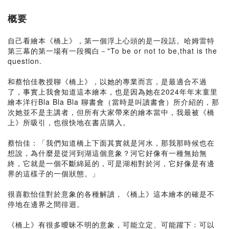
概要
自己看繪本《橋上》，第一個浮上心頭的是一段話。哈姆雷特
第三幕的第一場有一段獨白－"To be or not to be,that is the
question.
和蔡怡佳教授聊《橋上》，以她的專業而言，是最適合不過
了，事實上我會知道這本繪本，也是因為她在2024年年末童里
繪本洋行Bla Bla Bla 聊書會（當時是叫讀書會）所介紹的，那
次她並不是主講者，但所有大家帶來的繪本當中，我最被《橋
上》所吸引，也很快地在書店購入。
蔡怡佳：「我們知道橋上下面其實就是河水，那我那時候也在
想說，為什麼是從河到湖這個意象？河它好像有一種無始無
終，它就是一個不斷綿延的，可是湖相對於河，它好像是有邊
界的這樣子的一個狀態。」
很喜歡怡佳對於意象的各種解讀，《橋上》這本繪本的確是不
停地在邊界之間徘迴。
《橋上》有很多曖昧不明的意象，可能立定、可能躍下﹔可以