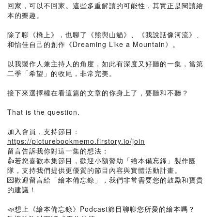
回家，可以不回家。這些多重解讀的可能性，其實正是閱讀繪
本的樂趣。
除了聊《橋上》，也聊了《熊與山貓》、《我說話像河流》、
和怡佳自己的創作《Dreaming Like a Mountain》。
以我製作人兼主持人的角度，如此有深度又好聽的一集，當第
二季「希望」的收尾，非常完美。
接下來選擇權在看這篇的文章的你身上了，要聽和不聽？
That is the question.
加入會員，支持節目：
https://picturebookmemo.firstory.io/join
留言告訴我你對這一集的想法：
👍若您喜歡本集節目，歡迎小額贊助「繪本備忘錄」製作團
隊，支持我們提供更優質的節目內容與實體活動計畫。
💌歡迎留言給「繪本備忘錄」，我們非常需要您的鼓勵和寶貴
的建議！
📣想上《繪本備忘錄》Podcast節目聊聊您所愛的繪本嗎？