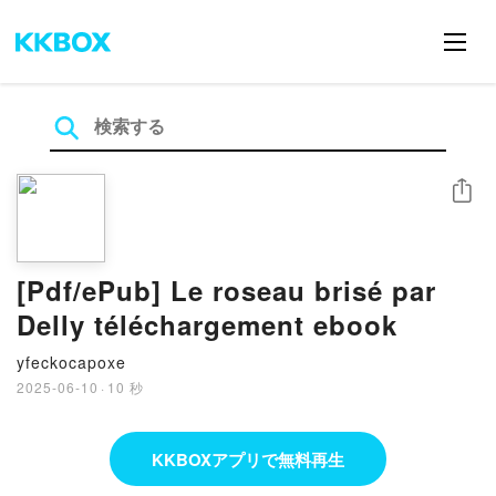
シェア
[Pdf/ePub] Le roseau brisé par
Delly téléchargement ebook
yfeckocapoxe
2025-06-10
·
10 秒
KKBOXアプリで無料再生