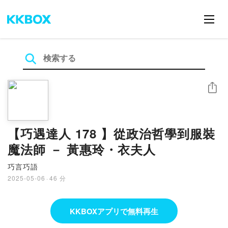
シェア
【巧遇達人 178 】從政治哲學到服裝
魔法師 － 黃惠玲・衣夫人
巧言巧語
2025-05-06
·
46 分
KKBOXアプリで無料再生