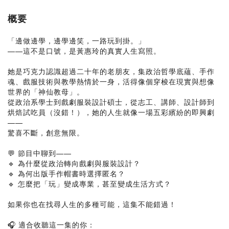
概要
「邊做邊學，邊學邊笑，一路玩到掛。」
——這不是口號，是黃惠玲的真實人生寫照。
她是巧克力認識超過二十年的老朋友，集政治哲學底蘊、手作
魂、戲服技術與教學熱情於一身，活得像個穿梭在現實與想像
世界的「神仙教母」。
從政治系學士到戲劇服裝設計碩士，從志工、講師、設計師到
烘焙試吃員（沒錯！），她的人生就像一場五彩繽紛的即興劇
——
驚喜不斷，創意無限。
💬 節目中聊到——
🔹 為什麼從政治轉向戲劇與服裝設計？
🔹 為何出版手作帽書時選擇匿名？
🔹 怎麼把「玩」變成專業，甚至變成生活方式？
如果你也在找尋人生的多種可能，這集不能錯過！
🎧 適合收聽這一集的你：