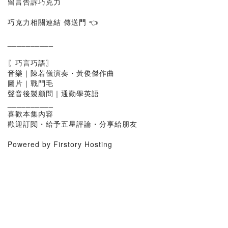
留言告訴巧克力
巧克力相關連結 傳送門 👈
__________
〖巧言巧語〗
音樂｜陳若儀演奏・黃俊傑作曲
圖片｜戰鬥毛
聲音後製顧問｜通勤學英語
__________
喜歡本集內容
歡迎訂閱・給予五星評論・分享給朋友
Powered by Firstory Hosting