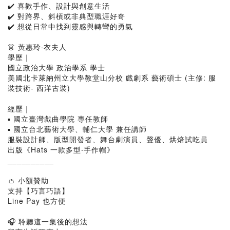
✔️ 喜歡手作、設計與創意生活
✔️ 對跨界、斜槓或非典型職涯好奇
✔️ 想從日常中找到靈感與轉彎的勇氣
👗 黃惠玲·衣夫人
學歷｜
國立政治大學 政治學系 學士
美國北卡萊納州立大學教堂山分校 戲劇系 藝術碩士 (主修: 服
裝技術- 西洋古裝)
經歷｜
▪ 國立臺灣戲曲學院 專任教師
▪ 國立台北藝術大學、輔仁大學 兼任講師
服裝設計師、版型開發者、舞台劇演員、聲優、烘焙試吃員
出版《Hats 一款多型‧手作帽》
__________
👛 小額贊助
支持【巧言巧語】
Line Pay 也方便
🎧 聆聽這一集後的想法