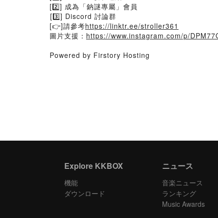
[2️⃣] 成為「鈉謎專屬」會員
︎[3️⃣] Discord 討論群
[👉]請參考
https://linktr.ee/stroller361
圖片支援：
https://www.instagram.com/p/DPM7
Powered by Firstory Hosting
Explore KKBOX
ニュース
機能
音楽ニュース
ダウンロード
ランキング
Music Awards