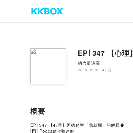
EP∣ 347 【
鈉含量過高
2025-09-30
·
47 分
概要
EP∣ 347 【心理】阿德勒對「我就爛」的解釋🧠
[1️⃣] Podcast收聽連結