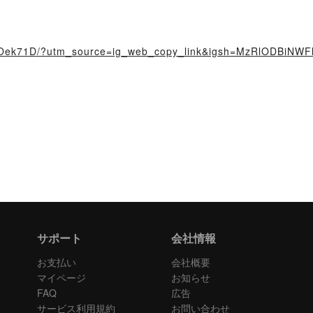
7Oek71D/?utm_source=ig_web_copy_link&igsh=MzRlODBiNWF
サポート
会社情報
お支払い
会社概要
マイページ
お知らせ
FAQ
広告
サービス利用規約
お問い合わせ