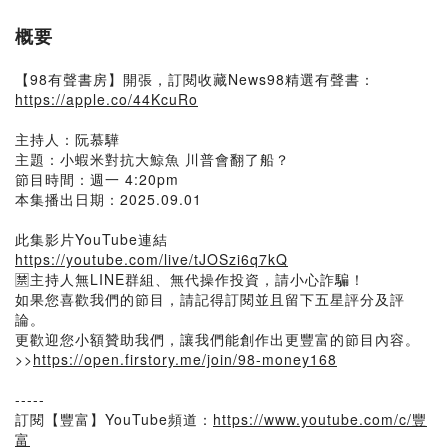
概要
【98有聲書房】開張，訂閱收藏News98精選有聲書：
https://apple.co/44KcuRo
主持人：阮慕驊
主題：小蝦米對抗大鯨魚 川普會翻了船？
節目時間：週一 4:20pm
本集播出日期：2025.09.01
此集影片YouTube連結
https://youtube.com/live/tJOSzi6q7kQ
🈲主持人無LINE群組、無代操作投資，請小心詐騙！
如果您喜歡我們的節目，請記得訂閱並且留下五星評分及評
論。
更歡迎您小額贊助我們，讓我們能創作出更豐富的節目內容。
>>
https://open.firstory.me/join/98-money168
-----
訂閱【豐富】YouTube頻道：
https://www.youtube.com/c/豐
富