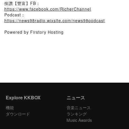
按讚【豐富】FB：
https://www.facebook.com/RicherChannel
Podcast：
https://news98radio.wixsite.com/news98podcast
Powered by Firstory Hosting
Explore KKBOX
ニュース
機能
音楽ニュース
ダウンロード
ランキング
Music Awards