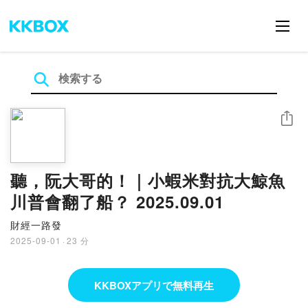
シェア
聽，阮大哥的！｜小蝦米對抗大鯨魚
川普會翻了船？ 2025.09.01
財經一路發
2025-09-01
·
23 分
KKBOXアプリで無料再生