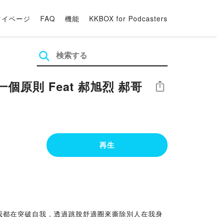
マイページ
FAQ
機能
KKBOX for Podcasters
原則 Feat 郝旭烈 郝哥
シェア
再生
年我都在突破自我，透過跳脫舒適圈來撕除別人在我身