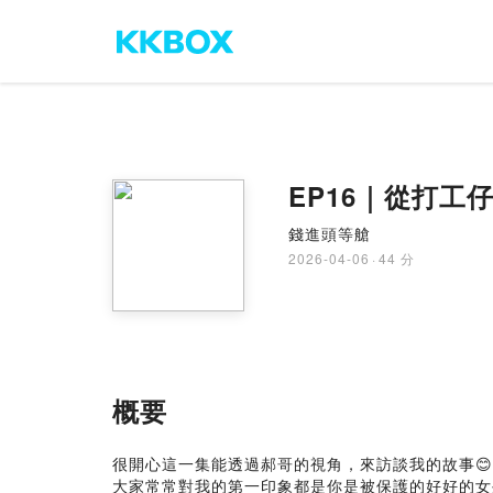
EP16｜從打工
錢進頭等艙
2026-04-06
·
44 分
概要
很開心這一集能透過郝哥的視角，來訪談我的故事😊
大家常常對我的第一印象都是你是被保護的好好的女