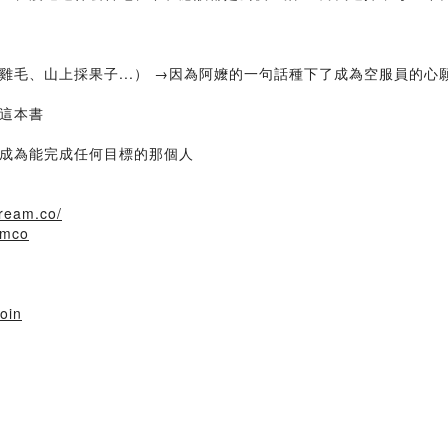
毛、山上採果子...） →因為阿嬤的一句話種下了成為空服員的心
這本書
成為能完成任何目標的那個人
ream.co/
amco
oin