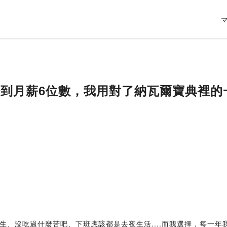
仔到月薪6位數，我用對了納瓦爾寶典裡的一個
生、沒吃過什麼苦吧、下班應該都是去夜生活....而我選擇，每一