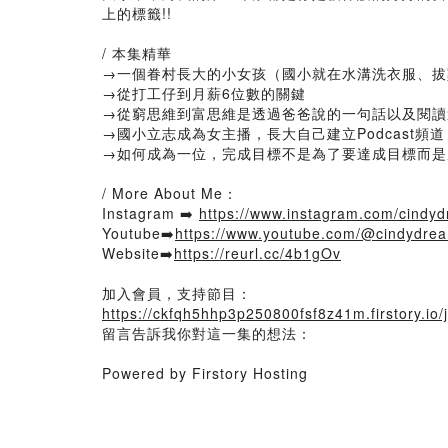
上的標籤!!
/ 本集精華
→一個眷村長大的小女孩（國小就在水溝洗衣服、拔雞
→從打工仔到月薪6位數的關鍵
→從窮思維到富思維是透過爸爸說的一句話以及閱讀
→國小立志成為女主播，長大自己建立Podcast頻道
→如何成為一位，完成目標不是為了要達成目標而是
/ More About Me：
Instagram ➡️
https://www.instagram.com/cindyd
Youtube➡️
https://www.youtube.com/@cindydre
Website➡️
https://reurl.cc/4b1gOv
加入會員，支持節目：
https://ckfqh5hhp3p250800fsf8z41m.firstory.io/j
留言告訴我你對這一集的想法：
Powered by Firstory Hosting