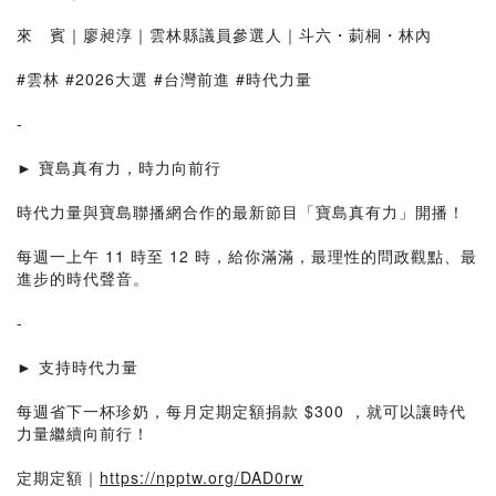
來 賓｜廖昶淳｜雲林縣議員參選人｜斗六・莿桐・林內
#雲林 #2026大選 #台灣前進 #時代力量
-
► 寶島真有力，時力向前行
時代力量與寶島聯播網合作的最新節目「寶島真有力」開播！
每週一上午 11 時至 12 時，給你滿滿，最理性的問政觀點、最
進步的時代聲音。
-
► 支持時代力量
每週省下一杯珍奶，每月定期定額捐款 $300 ，就可以讓時代
力量繼續向前行！
定期定額｜
https://npptw.org/DAD0rw