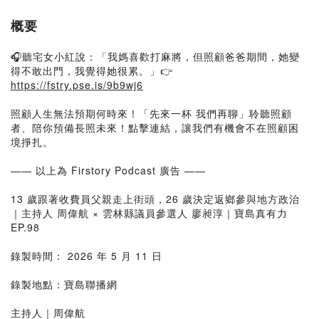
概要
🎧聽宅女小紅說：「我媽喜歡打麻將，但照顧爸爸期間，她變
得不敢出門，我覺得她很累。」👉
https://fstry.pse.is/9b9wj6
照顧人生無法預期何時來！「先來一杯 我們再聊」聆聽照顧
者、陪你預備長照未來！點擊連結，讓我們有機會不在照顧困
境掙扎。
—— 以上為 Firstory Podcast 廣告 ——
13 歲跟著收費員父親走上街頭，26 歲決定返鄉參與地方政治
｜主持人 周偉航 × 雲林縣議員參選人 廖昶淳｜寶島真有力
EP.98
錄製時間： 2026 年 5 月 11 日
錄製地點：寶島聯播網
主持人｜周偉航