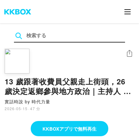
シェア
13 歲跟著收費員父親走上街頭，26
歲決定返鄉參與地方政治｜主持人 周
偉航 × 雲林縣議員參選人 廖昶淳｜寶
實話時說 by 時代力量
島真有力 EP.98
2026-05-15
·
47 分
KKBOXアプリで無料再生