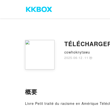
TÉLÉCHARGER [
cowhoknytawu
2025-06-12
·
11 秒
概要
Livre Petit traité du racisme en Amérique Télé