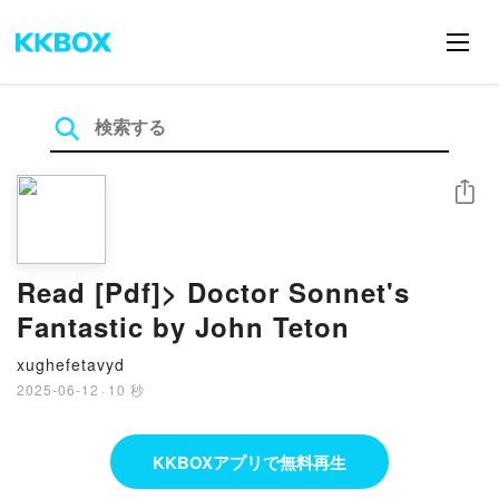
シェア
Read [Pdf]> Doctor Sonnet's
Fantastic by John Teton
xughefetavyd
2025-06-12
·
10 秒
KKBOXアプリで無料再生