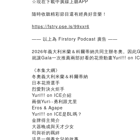
☆現在下載中廣線上聽APP
隨時收聽精彩節目還有經典好音樂！
https://fstry.pse.is/99xxr6
—— 以上為 Firstory Podcast 廣告 ——
2026年義大利米蘭＆科爾蒂納共同主辦冬奧。因此
就讓Gala一次推薦兩部好看的花滑動畫Yuri!!! on 
《本集大綱》
冬奧義大利米蘭＆科爾蒂納
日本花滑選手
烈愛對決火炬手
Yuri!!! on ICE介紹
兩個Yuri--勇利跟尤里
Eros & Agape
Yuri!!! on ICE是BL嗎？
金牌得主簡介
大器晚成與天才少女
司與祈的羈絆
這是一個養女兒的故事