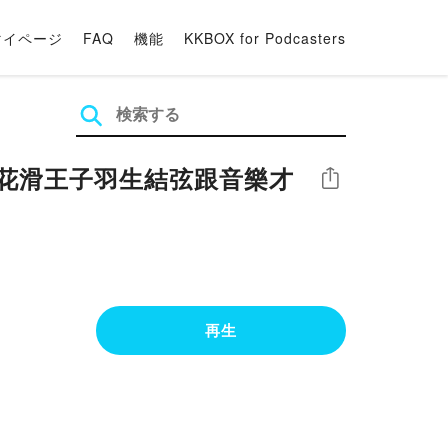
マイページ
FAQ
機能
KKBOX for Podcasters
主，冰上花滑王子羽生結弦跟音樂才
シェア
再生