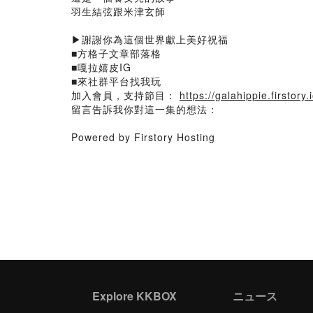
羽生結弦跟米津玄師
▶謝謝你為這個世界獻上美好祝福
■方格子文章部落格
■嘎拉嬉皮IG
■來社群平台找我玩
加入會員，支持節目：
https://galahippie.firstory.i
留言告訴我你對這一集的想法：
Powered by Firstory Hosting
Explore KKBOX
ニュース