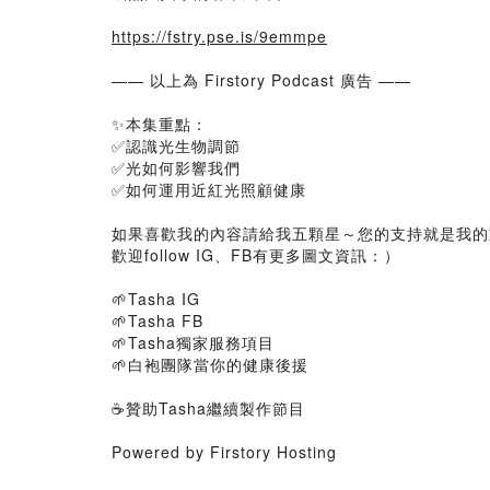
https://fstry.pse.is/9emmpe
—— 以上為 Firstory Podcast 廣告 ——
✨本集重點：
✅認識光生物調節
✅光如何影響我們
✅如何運用近紅光照顧健康
如果喜歡我的內容請給我五顆星～您的支持就是我的
歡迎follow IG、FB有更多圖文資訊：）
🌱Tasha IG
🌱Tasha FB
🌱Tasha獨家服務項目
🌱白袍團隊當你的健康後援
☕️贊助Tasha繼續製作節目
Powered by Firstory Hosting