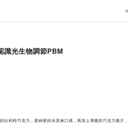
】認識光生物調節PBM
量的比利時巧克力，那綿密的冰淇淋口感，再加上薄脆的巧克力脆片