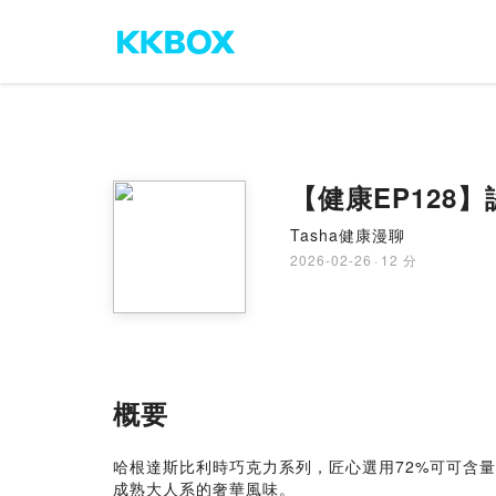
【健康EP128
Tasha健康漫聊
2026-02-26
·
12 分
概要
哈根達斯比利時巧克力系列，匠心選用72%可可含
成熟大人系的奢華風味。