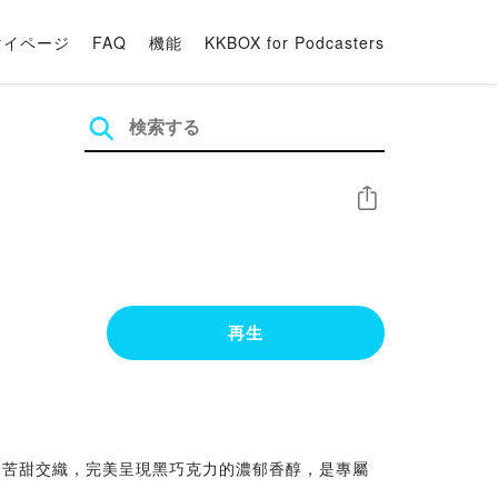
マイページ
FAQ
機能
KKBOX for Podcasters
シェア
再生
，苦甜交織，完美呈現黑巧克力的濃郁香醇，是專屬