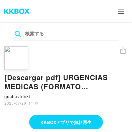
シェア
[Descargar pdf] URGENCIAS
MEDICAS (FORMATO
HANDBOOK)
guchovirinki
2025-07-20
·
11 秒
KKBOXアプリで無料再生