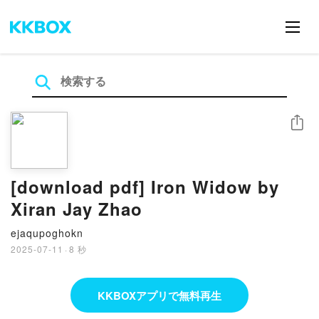
シェア
[download pdf] Iron Widow by
Xiran Jay Zhao
ejaqupoghokn
2025-07-11
·
8 秒
KKBOXアプリで無料再生