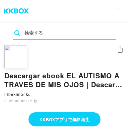
シェア
Descargar ebook EL AUTISMO A
TRAVES DE MIS OJOS | Descarga
Libros Gratis (PDF - EPUB)
iribekimonku
2025-06-06
·
15 秒
KKBOXアプリで無料再生