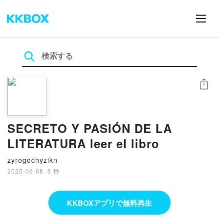
シェア
SECRETO Y PASIÓN DE LA
LITERATURA leer el libro
zyrogochyzikn
2025-06-08
·
9 秒
KKBOXアプリで無料再生