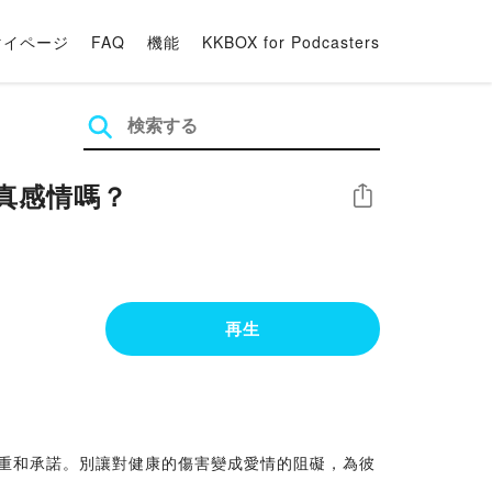
マイページ
FAQ
機能
KKBOX for Podcasters
真感情嗎？
シェア
再生
尊重和承諾。別讓對健康的傷害變成愛情的阻礙，為彼