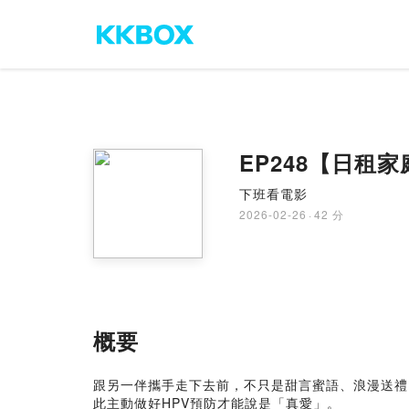
EP248【日
下班看電影
2026-02-26
·
42 分
概要
跟另一伴攜手走下去前，不只是甜言蜜語、浪漫送禮
此主動做好HPV預防才能說是「真愛」。