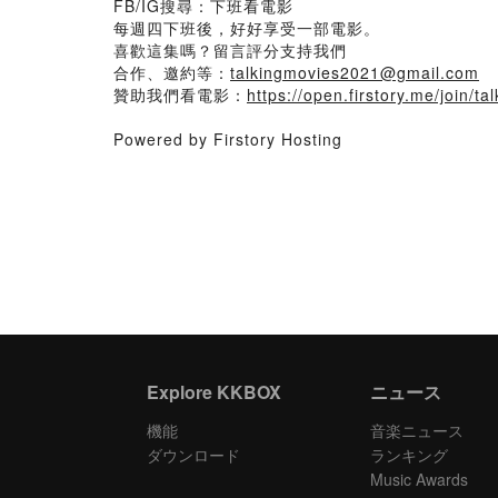
FB/IG搜尋：下班看電影
每週四下班後，好好享受一部電影。
喜歡這集嗎？留言評分支持我們
合作、邀約等：
talkingmovies2021@gmail.com
贊助我們看電影：
https://open.firstory.me/join/t
Powered by Firstory Hosting
Explore KKBOX
ニュース
機能
音楽ニュース
ダウンロード
ランキング
Music Awards