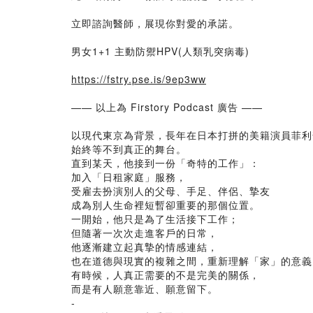
立即諮詢醫師，展現你對愛的承諾。
男女1+1 主動防禦HPV(人類乳突病毒)
https://fstry.pse.is/9ep3ww
—— 以上為 Firstory Podcast 廣告 ——
以現代東京為背景，長年在日本打拼的美籍演員菲利
始終等不到真正的舞台。
直到某天，他接到一份「奇特的工作」：
加入「日租家庭」服務，
受雇去扮演別人的父母、手足、伴侶、摯友
成為別人生命裡短暫卻重要的那個位置。
一開始，他只是為了生活接下工作；
但隨著一次次走進客戶的日常，
他逐漸建立起真摯的情感連結，
也在道德與現實的複雜之間，重新理解「家」的意義
有時候，人真正需要的不是完美的關係，
而是有人願意靠近、願意留下。
-