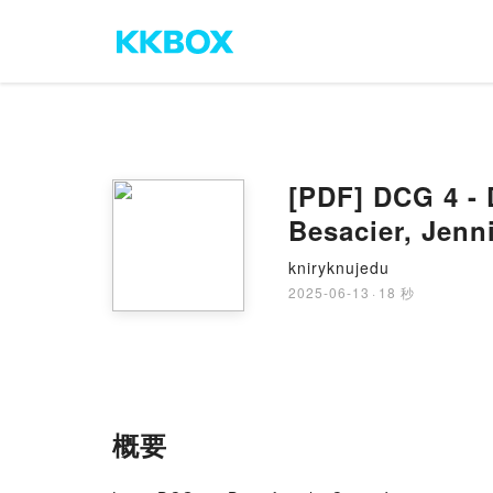
[PDF] DCG 4 - D
Besacier, Jenn
kniryknujedu
2025-06-13
·
18 秒
概要