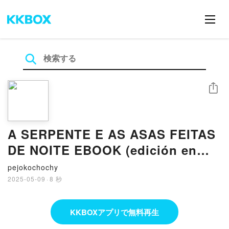
シェア
A SERPENTE E AS ASAS FEITAS
DE NOITE EBOOK (edición en
portugués) EBOOK | CARISSA
pejokochochy
BROADBENT | Descargar libro
2025-05-09
·
8 秒
PDF EPUB
KKBOXアプリで無料再生