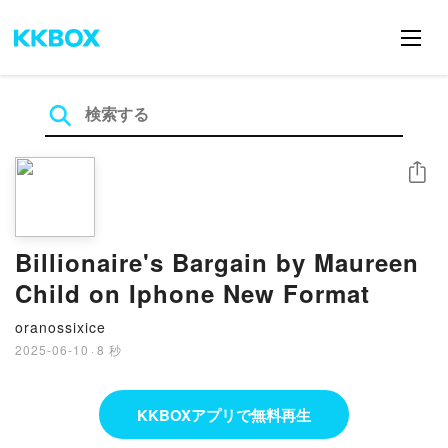
シェア
Billionaire's Bargain by Maureen
Child on Iphone New Format
oranossixice
2025-06-10
·
8 秒
KKBOXアプリで無料再生