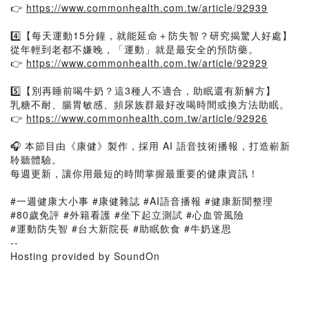
👉
https://www.commonhealth.com.tw/article/92939
4️⃣【每天運動15分鐘，就能延命＋防失智？研究揭驚人好處】
從年輕到老都不嫌晚，「運動」就是最安全的預防藥。
👉
https://www.commonhealth.com.tw/article/92929
5️⃣【別再睡前喝牛奶？這3種人不適合，助眠還有新解方】
乳糖不耐、腸胃敏感、頻尿族群最好改喝時間或換方法助眠。
👉
https://www.commonhealth.com.tw/article/92926
🎧 本節目由《康健》製作，採用 AI 語音技術播報，打造嶄新
聆聽體驗。
每週更新，讓你用最短的時間掌握最重要的健康資訊！
#一週健康大小事 #康健雜誌 #AI語音播報 #健康新聞整理
#80歲免評 #外籍看護 #坐下起立測試 #心血管風險
#運動防失智 #台大新院長 #助眠飲食 #牛奶迷思
--
Hosting provided by SoundOn