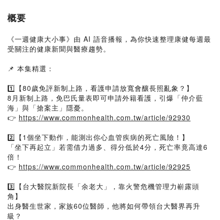
概要
《一週健康大小事》由 AI 語音播報，為你快速整理康健每週最
受關注的健康新聞與醫療趨勢。
📌 本集精選：
1️⃣【80歲免評新制上路，看護申請放寬會釀長照亂象？】
8月新制上路，免巴氏量表即可申請外籍看護，引爆「仲介藍
海」與「搶案主」隱憂。
👉
https://www.commonhealth.com.tw/article/92930
2️⃣【1個坐下動作，能測出你心血管疾病的死亡風險！】
「坐下再起立」若需借力過多、得分低於4分，死亡率竟高達6
倍！
👉
https://www.commonhealth.com.tw/article/92925
3️⃣【台大醫院新院長「余老大」，靠火警危機管理力嶄露頭
角】
出身醫生世家，家族60位醫師，他將如何帶領台大醫界再升
級？