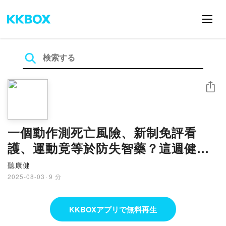
シェア
一個動作測死亡風險、新制免評看
護、運動竟等於防失智藥？這週健康
你一定要知道！【一週健康大小事
聽康健
Ep.8】
2025-08-03
·
9 分
KKBOXアプリで無料再生