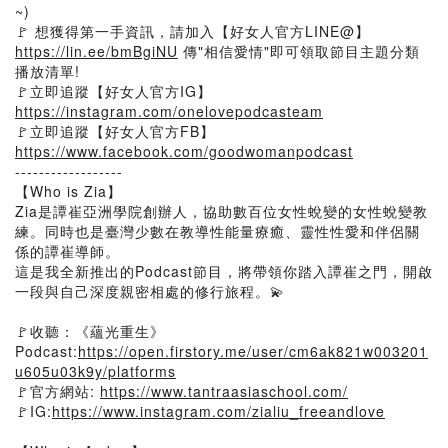
~)
🚩 想獲得第一手資訊，請加入【好女人官方LINE@】
https://lin.ee/bmBgiNU
傳"相信愛情"即可領取節目主題分類
播放清單!
🚩立即追蹤【好女人官方IG】
https://instagram.com/onelovepodcasteam
🚩立即追蹤【好女人官方FB】
https://www.facebook.com/goodwomanpodcast
------------------
【Who is Zia】
Zia是譚崔亞洲學院創辦人，協助數百位女性蛻變的女性蛻變教
練。同時也是臺灣少數在教導性能量療癒、靈性性愛和伴侶關
係的譚崔導師。
這是我全新推出的Podcast節目，將帶領你踏入譚崔之門，開啟
一段與自己深度親密相處的修行旅程。💫
🚩收聽：《蘊光重生》
Podcast:
https://open.firstory.me/user/cm6ak821w003201
u605u03k9y/platforms
🚩官方網站:
https://www.tantraasiaschool.com/
🚩IG:
https://www.instagram.com/zialiu_freeandlove