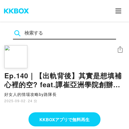
シェア
Ep.140｜【出軌背後】其實是想填補
心裡的空? feat.譚崔亞洲學院創辦人-
Zia
好女人的情場攻略by路隊長
2025-09-02
·
24 分
KKBOXアプリで無料再生