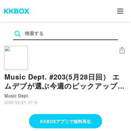
シェア
Music Dept. #203(5月28日回） エ
ムデプが選ぶ今週のピックアップア
ーティスト
Music Dept.
2026-05-27
·
37 分
KKBOXアプリで無料再生