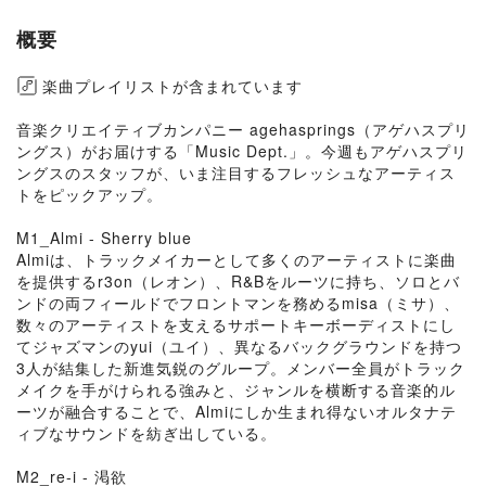
概要
楽曲プレイリストが含まれています
音楽クリエイティブカンパニー agehasprings（アゲハスプリ
ングス）がお届けする「Music Dept.」。今週もアゲハスプリ
ングスのスタッフが、いま注目するフレッシュなアーティス
トをピックアップ。
M1_Almi - Sherry blue
Almiは、トラックメイカーとして多くのアーティストに楽曲
を提供するr3on（レオン）、R&Bをルーツに持ち、ソロとバ
ンドの両フィールドでフロントマンを務めるmisa（ミサ）、
数々のアーティストを支えるサポートキーボーディストにし
てジャズマンのyui（ユイ）、異なるバックグラウンドを持つ
3人が結集した新進気鋭のグループ。メンバー全員がトラック
メイクを手がけられる強みと、ジャンルを横断する音楽的ル
ーツが融合することで、Almiにしか生まれ得ないオルタナテ
ィブなサウンドを紡ぎ出している。
M2_re-i - 渇欲