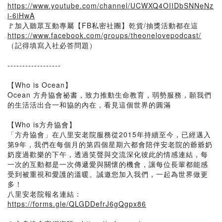
https://www.youtube.com/channel/UCWXQ4OIIDbSNNeNz
i-6iHwA
🚩加入聽眾互動專屬【FB私密社團】乾貨/抽獎活動都在這
https://www.facebook.com/groups/theonelovepodcast/
（記得填寫入社必答問題）
------------------
【Who is Ocean】
Ocean 方舟協會祕書，致力推動生命教育，弱勢服務，願我們
的生活活出合一和協的內在，看見這個世界的圓滿
【Who is方舟協會】
「方舟協會」在八里安老院服務從2015年持續至今，已經邁入
第9年，我們在每個月的第四個星期六都會陪伴安老院的爺爺奶
奶度過歡樂的下午，透過笑聲與交流深化彼此的情感連結，每
一次的互動都是一次傳遞愛與關懷的機會，讓每位長輩都能感
受到被重視和愛護的溫暖。誠邀您加入我們，一起為世界做更
多！
八里安老院報名連結：
https://forms.gle/QLGDDefrJ6gQgpx86