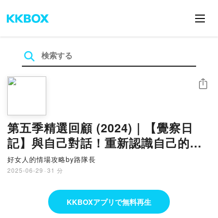
シェア
第五季精選回顧 (2024)｜【覺察日
記】與自己對話！重新認識自己的情
緒～feat.方舟協會秘書長Ocean
好女人的情場攻略by路隊長
2025-06-29
·
31 分
KKBOXアプリで無料再生