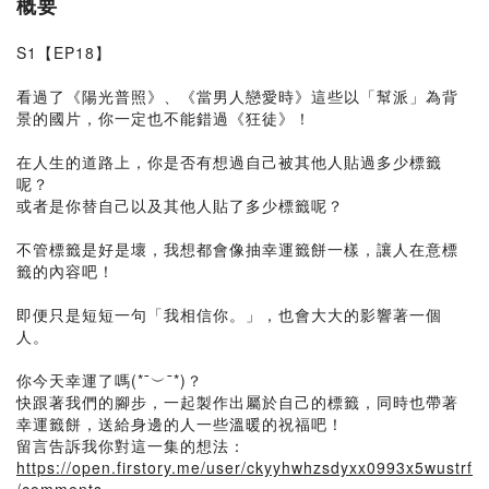
概要
S1【EP18】
看過了《陽光普照》、《當男人戀愛時》這些以「幫派」為背
景的國片，你一定也不能錯過《狂徒》！
在人生的道路上，你是否有想過自己被其他人貼過多少標籤
呢？
或者是你替自己以及其他人貼了多少標籤呢？
不管標籤是好是壞，我想都會像抽幸運籤餅一樣，讓人在意標
籤的內容吧！
即便只是短短一句「我相信你。」，也會大大的影響著一個
人。
你今天幸運了嗎(*¯︶¯*)？
快跟著我們的腳步，一起製作出屬於自己的標籤，同時也帶著
幸運籤餅，送給身邊的人一些溫暖的祝福吧！
留言告訴我你對這一集的想法：
https://open.firstory.me/user/ckyyhwhzsdyxx0993x5wustrf