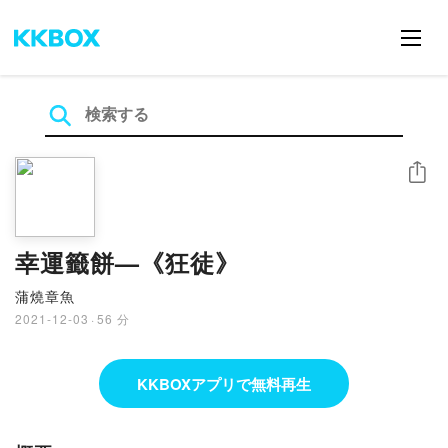
シェア
幸運籤餅—《狂徒》
蒲燒章魚
2021-12-03
·
56 分
KKBOXアプリで無料再生