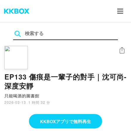
シェア
EP133 傷痕是一輩子的對手｜沈可尚-
深度安靜
只能喝酒的圖書館
2026-03-13
·
1 時間 32 分
KKBOXアプリで無料再生