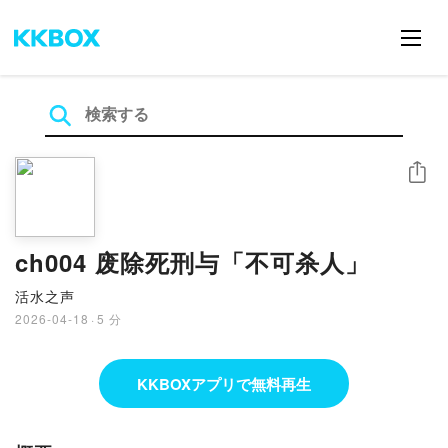
シェア
ch004 废除死刑与「不可杀人」
活水之声
2026-04-18
·
5 分
KKBOXアプリで無料再生