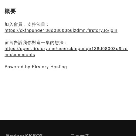
概要
加入會員，支持節目：
https://ckfnpunqe136d08003p6lzdmn.firstory.io/join
留言告訴我你對這一集的想法：
https://open.firstory.me/user/ckfnpunqe136d08003p6lzd
mn/comments
Powered by Firstory Hosting
Explore KKBOX
ニュース