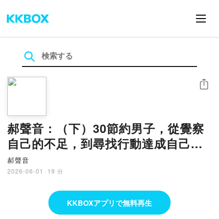
シェア
郝聲音：（下）30節約男子，從覺察
自己的不足，到尋找行動達成自己的
富足之路，年輕不是侷限，而是無
郝聲音
限。
2026-06-01
·
19 分
KKBOXアプリで無料再生