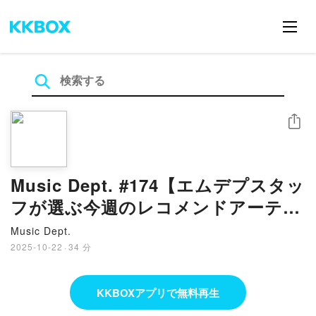
シェア
Music Dept. #174【エムデプスタッ
フが選ぶ今週のレコメンドアーティ
スト】
Music Dept.
2025-10-22
·
34 分
KKBOXアプリで無料再生