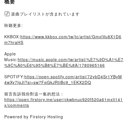
概要
楽曲プレイリストが含まれています
聆聽更多:
KKBOX:
https://www.kkbox.com/tw/tc/artist/GmxlVu8X1D6
m7hraHS
Apple
Music:
https://music.apple.com/tw/artist/%E7%9D%A1%E7
%9C%A0%E6%95%B8%E7%BE%8A/1780965166
SPOTIFY:
https://open.spotify.com/artist/72ybD4Sr1YByM
4wXy7lgJt?si=sw7FqGkJRtiBc9_1EKX2DQ
留言告訴我你對這一集的想法：
https://open.firstory.me/user/ckwbnuc920f520a61mxli141
x/comments
Powered by Firstory Hosting