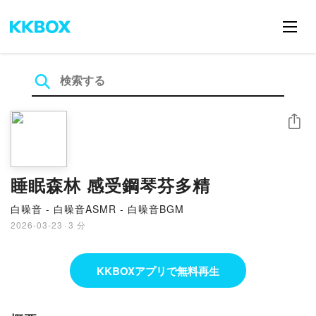
シェア
睡眠森林 感受鋼琴芬多精
白噪音 - 白噪音ASMR - 白噪音BGM
2026-03-23
·
3 分
KKBOXアプリで無料再生