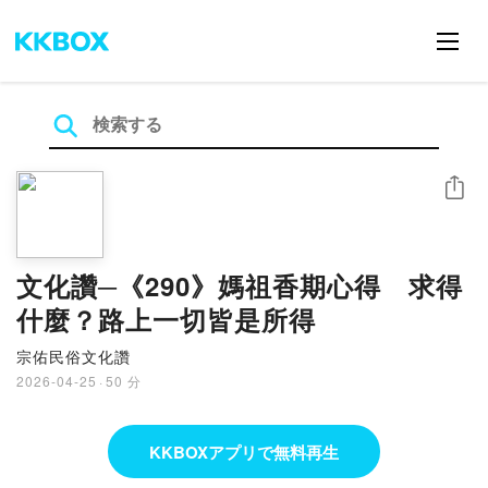
シェア
文化讚─《290》媽祖香期心得 求得
什麼？路上一切皆是所得
宗佑民俗文化讚
2026-04-25
·
50 分
KKBOXアプリで無料再生