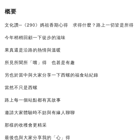
概要
文化讚─《290》媽祖香期心得 求得什麼？路上一切皆是所得
今年稍稍回顧一下徒步的滋味
果真還是沿路的熱情與溫暖
所見所聞所「嚐」得 也甚是有趣
另也於當中與大家分享一下西螺的福食站紀錄
當然不只是西螺
路上每一個站點都有其故事
邀請大家體驗時不妨與有緣人聊聊
那樣的收穫會更精采
最後也與大家分享我的「心」得