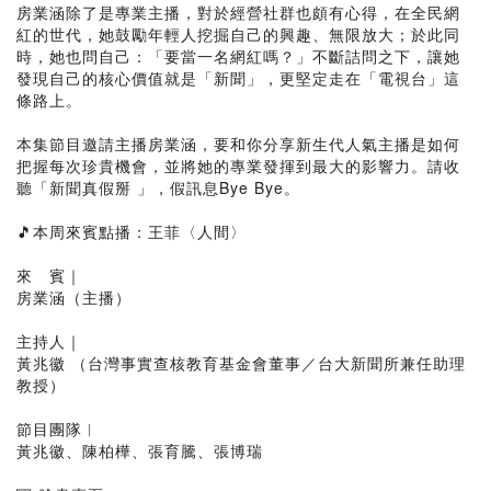
房業涵除了是專業主播，對於經營社群也頗有心得，在全民網
紅的世代，她鼓勵年輕人挖掘自己的興趣、無限放大；於此同
時，她也問自己：「要當一名網紅嗎？」不斷詰問之下，讓她
發現自己的核心價值就是「新聞」，更堅定走在「電視台」這
條路上。
本集節目邀請主播房業涵，要和你分享新生代人氣主播是如何
把握每次珍貴機會，並將她的專業發揮到最大的影響力。請收
聽「新聞真假掰 」，假訊息Bye Bye。
🎵本周來賓點播：王菲〈人間〉
來 賓｜
房業涵（主播）
主持人｜
黃兆徽 （台灣事實查核教育基金會董事／台大新聞所兼任助理
教授）
節目團隊︱
黃兆徽、陳柏樺、張育騰、張博瑞