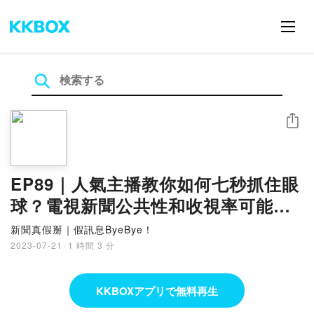
シェア
EP89｜人氣主播教你如何七秒抓住眼
球？電視新聞公共性和收視率可能兼
顧嗎？專訪房業涵（主播）
新聞真假掰｜假訊息ByeBye！
2023-07-21
·
1 時間 3 分
KKBOXアプリで無料再生