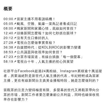
概要
00:00📌當家主播不用看讀稿機！
05:05📌颱風、空難、氣爆⋯菜鳥記者養成日記
08:00📌獨家新聞和家屬心情，底線如何拿捏？
12:40📌頭條新聞怎麼報？如何七秒抓住眼球？
20:12📌沒有天生口條好的人
27:28📌電視台怎麼做事實查核？
36:38📌自媒體時代：從KOL到KOC的影響力變遷
38:53📌公共議題與收視率如何拿捏？
47:23📌分眾市場當道，有線台插旗「每一個螢幕」
58:19📌電視台十年，人氣主播的初心與展望
社群平台Facebook超過24萬粉絲、Instagram累積逾十萬追蹤
者，房業涵絕對是新世代人氣主播的代表，年紀輕輕成為當家
主播，更在有線新聞台主責黃金播報時段，她是怎麼做到的？
當觀眾的注意力變得極度有限、多螢幕的世代又將觀眾帶向分
眾的市場，新聞工作者要怎麼兼顧公共利益，同時也確保收視
率存在影響力？