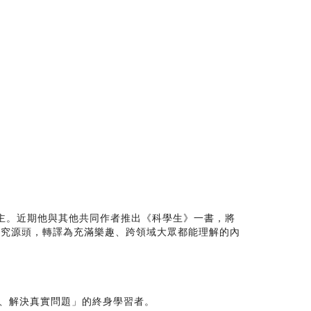
容播主。近期他與其他共同作者推出《科學生》一書，將
研究源頭，轉譯為充滿樂趣、跨領域大眾都能理解的內
境、解決真實問題」的終身學習者。