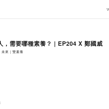
，需要哪種素養？ | EP204 X 鄭國威
讀｜未來｜雙素養
: