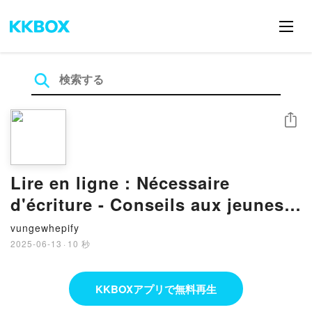
シェア
Lire en ligne : Nécessaire
d'écriture - Conseils aux jeunes
romanciers
vungewhepify
2025-06-13
·
10 秒
KKBOXアプリで無料再生