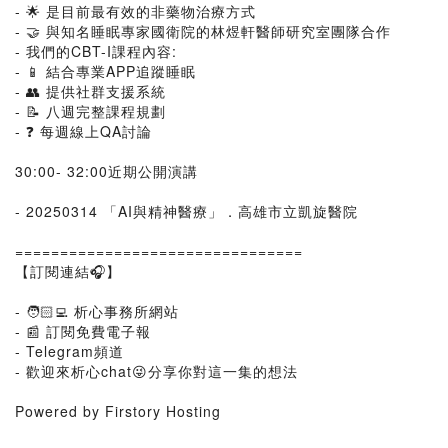
- 🌟 是目前最有效的非藥物治療方式
- 🤝 與知名睡眠專家國衛院的林煜軒醫師研究室團隊合作
- 我們的CBT-I課程內容:
- 📱 結合專業APP追蹤睡眠
- 👥 提供社群支援系統
- 📝 八週完整課程規劃
- ❓ 每週線上QA討論
30:00- 32:00近期公開演講
- 20250314 「AI與精神醫療」．高雄市立凱旋醫院
================================
【訂閱連結🎧】
- 🧑🏻‍💻 析心事務所網站
- 📰 訂閱免費電子報
- Telegram頻道
- 歡迎來析心chat😜分享你對這一集的想法
Powered by Firstory Hosting