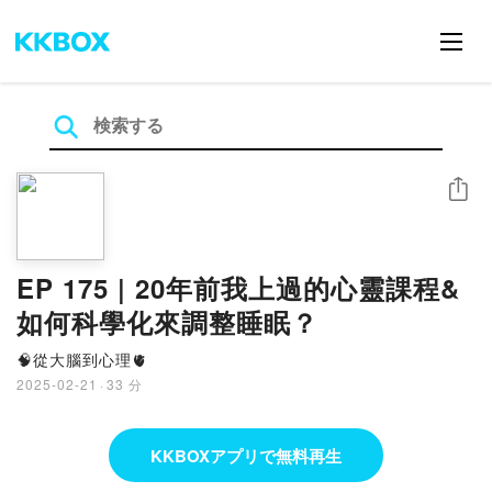
シェア
EP 175 | 20年前我上過的心靈課程&
如何科學化來調整睡眠？
🧠從大腦到心理🫀
2025-02-21
·
33 分
KKBOXアプリで無料再生