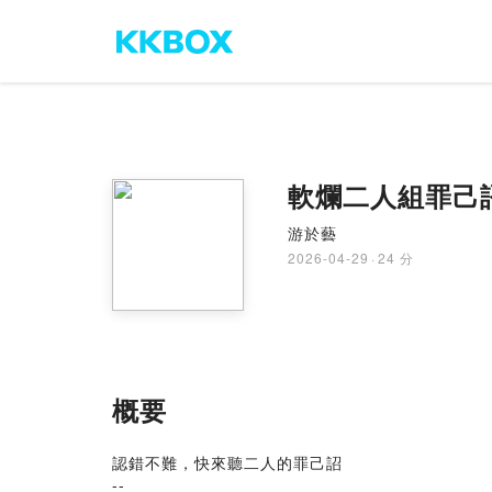
軟爛二人組罪己
游於藝
2026-04-29
·
24 分
概要
認錯不難，快來聽二人的罪己詔
--