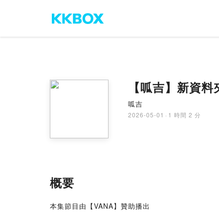
【呱吉】新資料夾
呱吉
2026-05-01
·
1 時間 2 分
概要
本集節目由【VANA】贊助播出