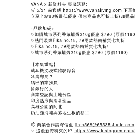
VANA x 新資料夾 專屬活動:
🛒 5/31 前官網
https://www.vanaliving.com
下單輸
立享全站88折最低優惠 優惠商品也可折上折(加購品
+品牌加碼+
✨加購城市系列香氛蠟燭210g優惠 $790 (原價1180
✨熱門暖燈Fika no.18, 79兩款熱銷補貨七九折
✨Fika no.18, 79兩款熱銷捕貨七九折\
✨城市系列香氛蠟燭210g優惠 $790 (原價1180)
【本集重點】
戴耳機沈浸式體驗錄音
延壽郵局？
結巴的業務員
搶銀行的人
商業登記與土地分區
印度熱浪與消暑聖品
高雄公園的阿北
奶油雞海嘯與落地生根的移工
--
📫 商業合作請寄信至
firca568@65535studio.com
✨ 追蹤新資料夾的IG
https://www.instagram.com/