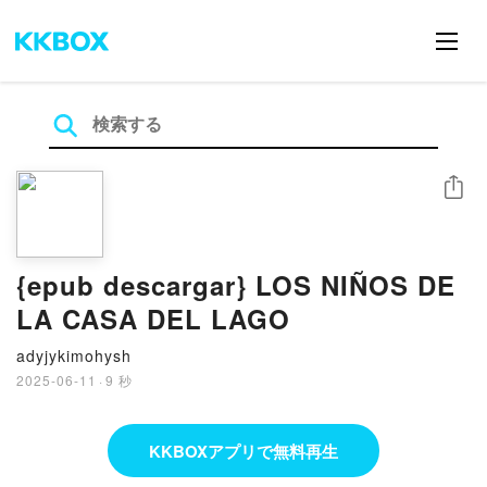
シェア
{epub descargar} LOS NIÑOS DE
LA CASA DEL LAGO
adyjykimohysh
2025-06-11
·
9 秒
KKBOXアプリで無料再生