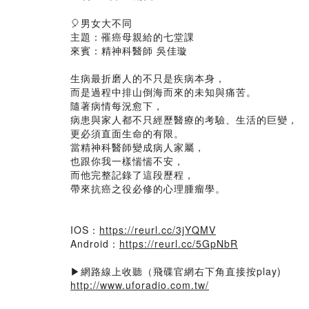
🎈男女大不同
主題：罹癌母親給的七堂課
來賓：精神科醫師 吳佳璇
生病最折磨人的不只是疾病本身，
而是過程中排山倒海而來的未知與痛苦。
隨著病情每況愈下，
病患與家人都不只經歷醫療的考驗、生活的巨變，
更必須直面生命的有限。
當精神科醫師變成病人家屬，
也跟你我一樣惴惴不安，
而他完整記錄了這段歷程，
帶來抗癌之役必修的心理腫瘤學。
IOS：
https://reurl.cc/3jYQMV
Android：
https://reurl.cc/5GpNbR
▶網路線上收聽（飛碟官網右下角直接按play)
http://www.uforadio.com.tw/