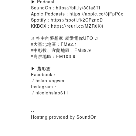
▶ Podcast
SoundOn :
https://bit.ly/30Ia8Ti
Apple Podcasts :
https://apple.co/3jFpP6x
Spotify :
https://spoti.fi/2CPzneD
KKBOX：
https://reurl.cc/MZR0K4
♫ 空中的夢想家 就愛電你UFO ♫
‼️大臺北地區：FM92.1
‼️中彰投、宜蘭地區：FM89.9
‼️高屏地區：FM103.9
▶ 蕭彤雯
Facebook：
/ hsiaotungwen
Instagram：
/ nicolehsiao611
--
Hosting provided by SoundOn