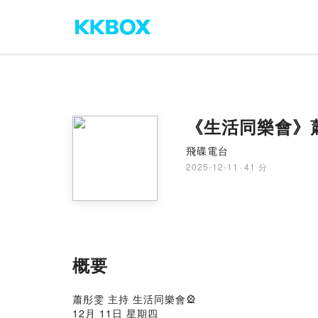
《生活同樂會》蕭彤
飛碟電台
2025-12-11
·
41 分
概要
蕭彤雯 主持 生活同樂會🎡
12月 11日 星期四