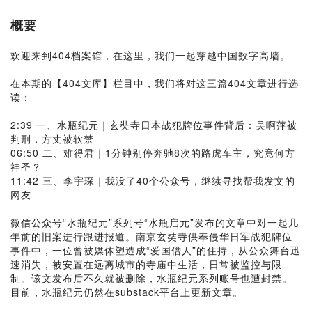
概要
欢迎来到404档案馆，在这里，我们一起穿越中国数字高墙。
在本期的【404文库】栏目中，我们将对这三篇404文章进行选
读：
2:39 一、水瓶纪元｜玄奘寺日本战犯牌位事件背后：吴啊萍被
判刑，方丈被软禁
06:50 二、难得君｜1分钟别停奔驰8次的路虎车主，究竟何方
神圣？
11:42 三、李宇琛｜我没了40个公众号，继续寻找帮我发文的
网友
微信公众号“水瓶纪元”系列号“水瓶启元”发布的文章中对一起几
年前的旧案进行跟进报道。南京玄奘寺供奉侵华日军战犯牌位
事件中，一位曾被媒体塑造成“爱国僧人”的住持，从公众舞台迅
速消失，被安置在远离城市的寺庙中生活，日常被监控与限
制。该文发布后不久就被删除，水瓶纪元系列账号也遭封禁。
目前，水瓶纪元仍然在substack平台上更新文章。