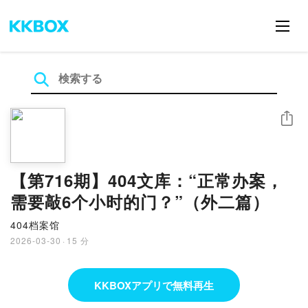
シェア
【第716期】404文库：“正常办案，
需要敲6个小时的门？”（外二篇）
404档案馆
2026-03-30
·
15 分
KKBOXアプリで無料再生