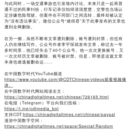
与此同时，一场交通事故也引发墙内讨论。本来只是一起再普
通不过的民事纠纷，行车记录仪拍得清清楚楚，交警也当场认
定涉嫌危险驾驶。但案件在不同部门之间流转，最终却被认定
为“没有违法事实”。微信公众号“难得君”关于此事发布的文章也
遭到全网删除。
在另一侧，虽然不断有文章遭到删除，账号遭到封禁，但也有
人仍在继续写作。公众号作者李宇琛就发布文章，称过去一年
多时间里，他已经失去了40个公众号。他一次次更换账号，又
一次次经历文章被删除、账号被封禁。但是，即便是这篇文章
本身也难逃被删命运......
在中国数字时代YouTube频道
https://www.youtube.com/@CDTChinese/videos观看视频播
讲。
在中国数字时代网站阅读全文：
https://chinadigitaltimes.net/chinese/726165.html
在电报（Telegram）平台向我们投稿：
https://t.me/cdtmedia_bot
支持CDT:
https://chinadigitaltimes.net/chinese/paypal
漫游中国数字空间：
https://chinadigitaltimes.net/space/Special:Random