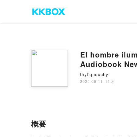
El hombre ilu
Audiobook Ne
thytiququchy
2025-06-11
·
11 秒
概要