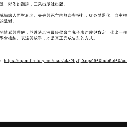
登，鄭依如翻譯，三采出版社出版。
膩描繪人面對衰老、失去與死亡的無奈與掙扎：從身體退化、自主
的遺憾。
的情感與理解，並透過老波最終學會向兒子表達愛與肯定，帶出一
學會接納、表達與放手，才是真正完成告別的方式。
法：
https://open.firstory.me/user/ckz2hyfji0xqs0960bob5el60/