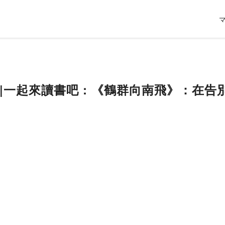
1)|一起來讀書吧 : 《鶴群向南飛》：在