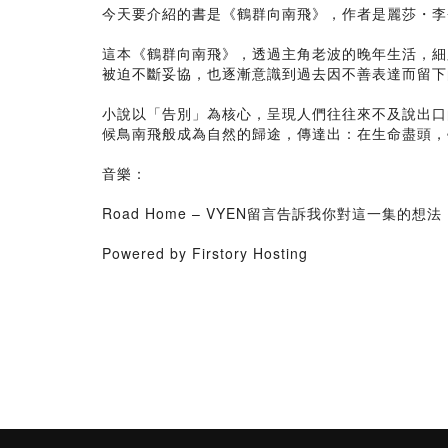
今天要介紹的書是《鶴群向南飛》，作者是麗莎・李
這本《鶴群向南飛》，透過主角老波的晚年生活，細
被迫不斷妥協，也逐漸意識到過去因不善表達而留下
小說以「告別」為核心，呈現人們往往來不及說出口
候鳥南飛般成為自然的歸途，傳達出：在生命盡頭，
音樂：
Road Home – VYEN留言告訴我你對這一集的想
Powered by Firstory Hosting