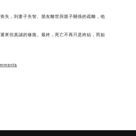
權喪失，到妻子失智、朋友離世與親子關係的疏離，他
種遲來但真誠的修復。最終，死亡不再只是終結，而如
comments