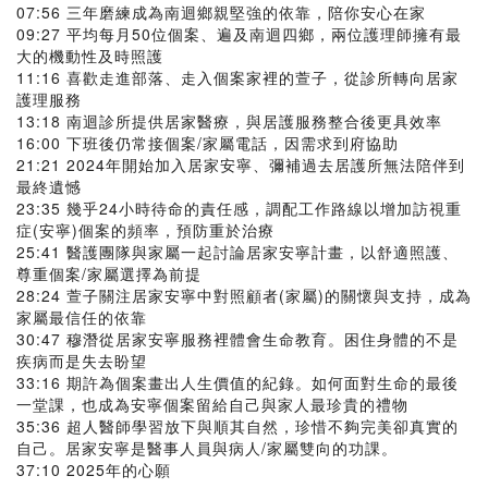
07:56 三年磨練成為南迴鄉親堅強的依靠，陪你安心在家
09:27 平均每月50位個案、遍及南迴四鄉，兩位護理師擁有最
大的機動性及時照護
11:16 喜歡走進部落、走入個案家裡的萱子，從診所轉向居家
護理服務
13:18 南迴診所提供居家醫療，與居護服務整合後更具效率
16:00 下班後仍常接個案/家屬電話，因需求到府協助
21:21 2024年開始加入居家安寧、彌補過去居護所無法陪伴到
最終遺憾
23:35 幾乎24小時待命的責任感，調配工作路線以增加訪視重
症(安寧)個案的頻率，預防重於治療
25:41 醫護團隊與家屬一起討論居家安寧計畫，以舒適照護、
尊重個案/家屬選擇為前提
28:24 萱子關注居家安寧中對照顧者(家屬)的關懷與支持，成為
家屬最信任的依靠
30:47 穆潛從居家安寧服務裡體會生命教育。困住身體的不是
疾病而是失去盼望
33:16 期許為個案畫出人生價值的紀錄。如何面對生命的最後
一堂課，也成為安寧個案留給自己與家人最珍貴的禮物
35:36 超人醫師學習放下與順其自然，珍惜不夠完美卻真實的
自己。居家安寧是醫事人員與病人/家屬雙向的功課。
37:10 2025年的心願