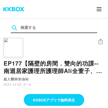
シェア
EP177【隔壁的房間．雙向的功課--
南迴居家護理所護理師Ali全萱子、
Pia朱穆潛】
超人醫師加油站
2024-12-23
·
41 分
KKBOXアプリで無料再生