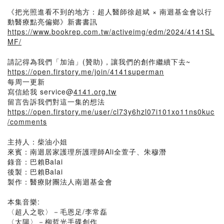
《把光照進看不到的地方：超人醫師徐超斌 × 南迴基金會以行
動醫療點亮偏鄉》新書書訊
https://www.bookrep.com.tw/activeimg/edm/2024/4141SL
MF/
請記得為我們「加油」(贊助)，讓我們的創作繼續下去~
https://open.firstory.me/join/4141superman
每周一更新
寫信給我 service@
4141.org.tw
留言告訴我們對這一集的想法
https://open.firstory.me/user/cl73y6hzl07i101xo11ns0kuc
/comments
主持人：柴油小姐
來賓：南迴居家護理所護理師Ali全萱子、朱穆潛
錄音：巴賴Balai
後製：巴賴Balai
製作：醫療財團法人南迴基金會
本集音樂:
〈超人之歌〉－毛恩足/李常磊
〈太陽〉－柳哲光手碟創作