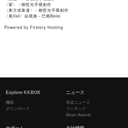
〈家〉－柳哲光手碟創作
〈東方或東邊〉－柳哲光手碟創作
〈風Vali〉結尾曲－巴賴Balai
Powered by Firstory Hosting
Explore KKBOX
ニュース
機能
音楽ニュース
ダウンロード
ランキング
Music Awards
サポート
会社情報