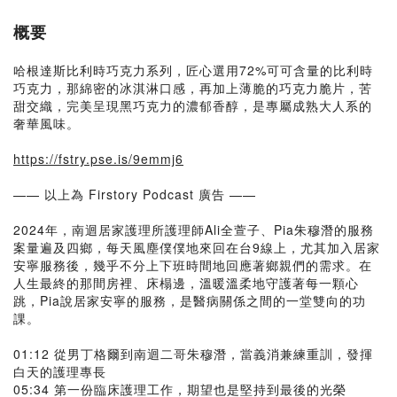
概要
哈根達斯比利時巧克力系列，匠心選用72%可可含量的比利時
巧克力，那綿密的冰淇淋口感，再加上薄脆的巧克力脆片，苦
甜交織，完美呈現黑巧克力的濃郁香醇，是專屬成熟大人系的
奢華風味。
https://fstry.pse.is/9emmj6
—— 以上為 Firstory Podcast 廣告 ——
2024年，南迴居家護理所護理師Ali全萱子、Pia朱穆潛的服務
案量遍及四鄉，每天風塵僕僕地來回在台9線上，尤其加入居家
安寧服務後，幾乎不分上下班時間地回應著鄉親們的需求。在
人生最終的那間房裡、床榻邊，溫暖溫柔地守護著每一顆心
跳，Pia說居家安寧的服務，是醫病關係之間的一堂雙向的功
課。
01:12 從男丁格爾到南迴二哥朱穆潛，當義消兼練重訓，發揮
白天的護理專長
05:34 第一份臨床護理工作，期望也是堅持到最後的光榮