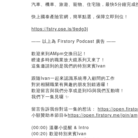
汽車、機車、旅遊、寵物、住宅險，最快5分鐘完成
快上國泰產險官網，簡單點選，保障立即到位！
https://fstry.pse.is/9edg3j
—— 以上為 Firstory Podcast 廣告 ——
歡迎來到AMpm交換日記！
睽違多時的職業放大鏡系列又來了！
這集邀請到的是我們的特別來賓Ivan
跟隨Ivan一起來認識系統導入顧問的工作
對於相關職業有興趣的朋友別錯過囉！
歡迎留言與我們分享或是到IG與我們互動唷！
我們下一集見囉 ✨
留言告訴我你對這一集的想法：
https://open.firs
小額贊助本節目☕️
https://open.firstory.me/join/
(00:00) 溫馨小提醒 & Intro
(00:20) 歡迎特別來賓Ivan