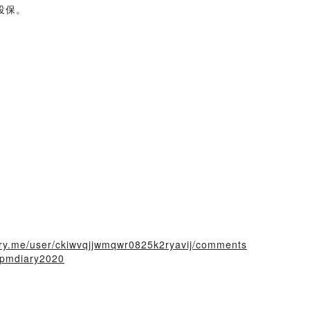
投保。
tory.me/user/ckiwvqjjwmqwr0825k2ryavij/comments
ampmdiary2020