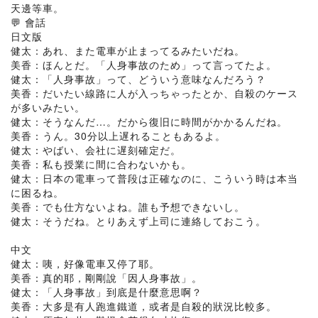
天邊等車。
💬 會話
日文版
健太：あれ、また電車が止まってるみたいだね。
美香：ほんとだ。「人身事故のため」って言ってたよ。
健太：「人身事故」って、どういう意味なんだろう？
美香：だいたい線路に人が入っちゃったとか、自殺のケース
が多いみたい。
健太：そうなんだ…。だから復旧に時間がかかるんだね。
美香：うん。30分以上遅れることもあるよ。
健太：やばい、会社に遅刻確定だ。
美香：私も授業に間に合わないかも。
健太：日本の電車って普段は正確なのに、こういう時は本当
に困るね。
美香：でも仕方ないよね。誰も予想できないし。
健太：そうだね。とりあえず上司に連絡しておこう。
中文
健太：咦，好像電車又停了耶。
美香：真的耶，剛剛說「因人身事故」。
健太：「人身事故」到底是什麼意思啊？
美香：大多是有人跑進鐵道，或者是自殺的狀況比較多。