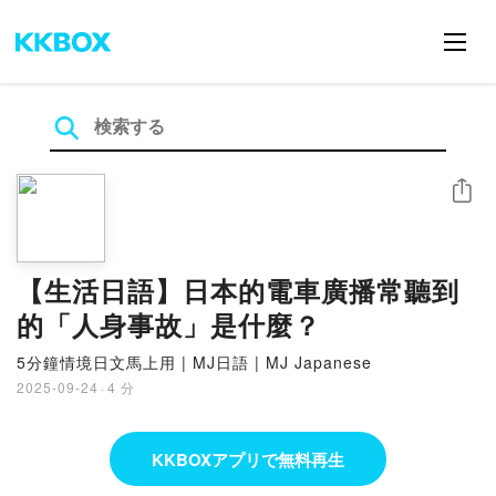
シェア
【生活日語】日本的電車廣播常聽到
的「人身事故」是什麼？
5分鐘情境日文馬上用 | MJ日語 | MJ Japanese
2025-09-24
·
4 分
KKBOXアプリで無料再生