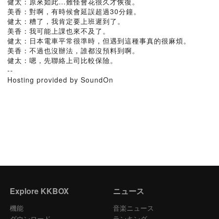
健太：原來如此…難怪會花很久才恢復。
美香：對啊，有時候會延誤超過30分鐘。
健太：糟了，我肯定要上班遲到了。
美香：我可能上課也來不及了。
健太：日本電車平常很準時，但遇到這種事真的很麻煩。
美香：不過也沒辦法，誰都沒預料到啊。
健太：嗯，先聯絡上司比較保險。
--
Hosting provided by SoundOn
Explore KKBOX
ニュース
機能
音楽ニュース
ダウンロード
ランキング