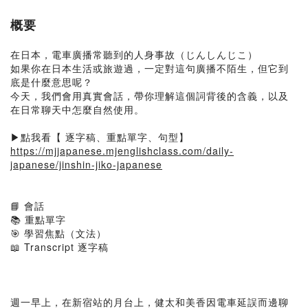
概要
在日本，電車廣播常聽到的人身事故（じんしんじこ）
如果你在日本生活或旅遊過，一定對這句廣播不陌生，但它到
底是什麼意思呢？
今天，我們會用真實會話，帶你理解這個詞背後的含義，以及
在日常聊天中怎麼自然使用。
▶點我看【 逐字稿、重點單字、句型】
https://mjjapanese.mjenglishclass.com/daily-
japanese/jinshin-jiko-japanese
📘 會話
📚 重點單字
🎯 學習焦點（文法）
📖 Transcript 逐字稿
週一早上，在新宿站的月台上，健太和美香因電車延誤而邊聊