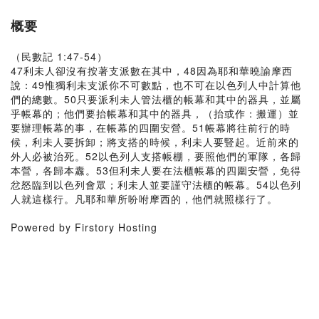
概要
（民數記 1:47-54）
47利未人卻沒有按著支派數在其中，48因為耶和華曉諭摩西
說：49惟獨利未支派你不可數點，也不可在以色列人中計算他
們的總數。50只要派利未人管法櫃的帳幕和其中的器具，並屬
乎帳幕的；他們要抬帳幕和其中的器具，（抬或作：搬運）並
要辦理帳幕的事，在帳幕的四圍安營。51帳幕將往前行的時
候，利未人要拆卸；將支搭的時候，利未人要豎起。近前來的
外人必被治死。52以色列人支搭帳棚，要照他們的軍隊，各歸
本營，各歸本纛。53但利未人要在法櫃帳幕的四圍安營，免得
忿怒臨到以色列會眾；利未人並要謹守法櫃的帳幕。54以色列
人就這樣行。凡耶和華所吩咐摩西的，他們就照樣行了。
Powered by Firstory Hosting