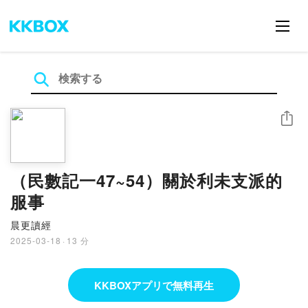
シェア
（民數記一47~54）關於利未支派的
服事
晨更讀經
2025-03-18
·
13 分
KKBOXアプリで無料再生